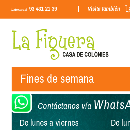
93 431 21 39
Visita también
Llámanos!
Fines de semana
Whats
Contáctanos vía
De lunes a viernes
De lu