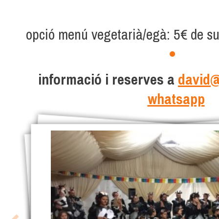
opció menú vegetarià/egà: 5€ de su
​informació i reserves a
david@
whatsapp