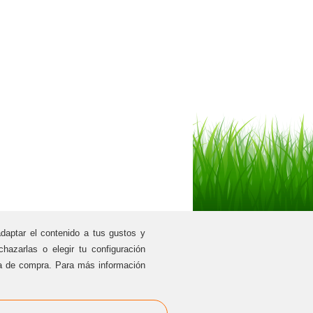
adaptar el contenido a tus gustos y
hazarlas o elegir tu configuración
Tel.: 93 431 21 39
ia de compra. Para más información
Mòb.: 655 00 70 27
david@grupeduca.cat
DATOS DE CONTACTO