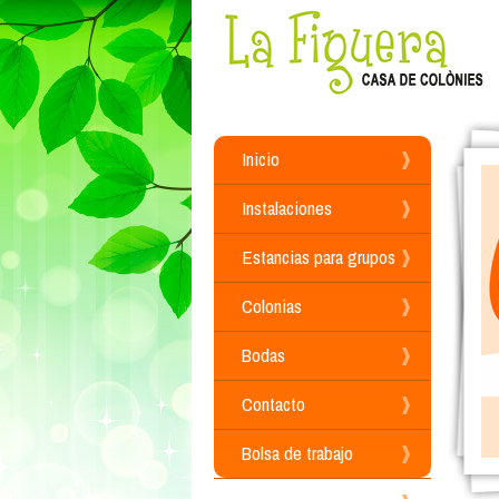
Inicio
Instalaciones
Estancias para grupos
Colonias
Bodas
Contacto
Bolsa de trabajo