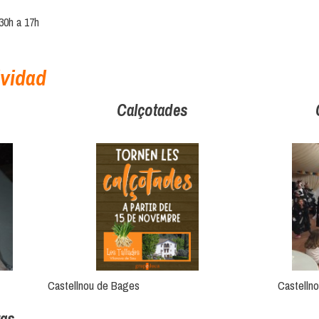
30h a 17h
ividad
Calçotades
Castellnou de Bages
Castelln
tas