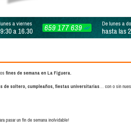
lunes a viernes
De lunes a d
659 177 639
 9:30 a 16.30
hasta las 
 los
fines de semana en La Figuera.
 de soltero, cumpleaños, fiestas universitarias
… con o sin nues
ra pasar un fin de semana inolvidable!