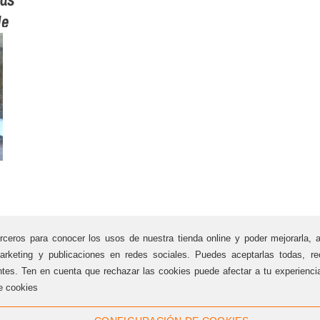
de
rceros para conocer los usos de nuestra tienda online y poder mejorarla, 
SUSCRÍBETE A NUESTRA NEWSLETTER!
arketing y publicaciones en redes sociales. Puedes aceptarlas todas, rec
¿Quieres recibir las últimas novedades de Grup Educa
ntes. Ten en cuenta que rechazar las cookies puede afectar a tu experienc
directamente en tu e-mail?
e cookies