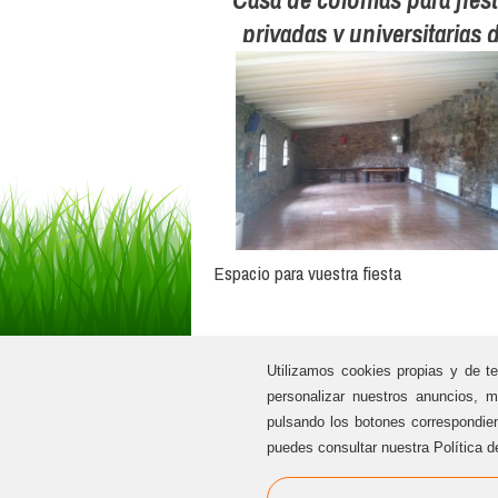
privadas y universitarias 
jovenes
Espacio para vuestra fiesta
Utilizamos cookies propias y de te
personalizar nuestros anuncios, m
pulsando los botones correspondie
puedes consultar nuestra Política d
facebook
twitter