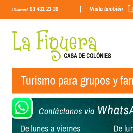
93 431 21 39
Visita también
Llámanos!
Turismo para grupos y fam
Whats
Contáctanos vía
De lunes a viernes
De lu